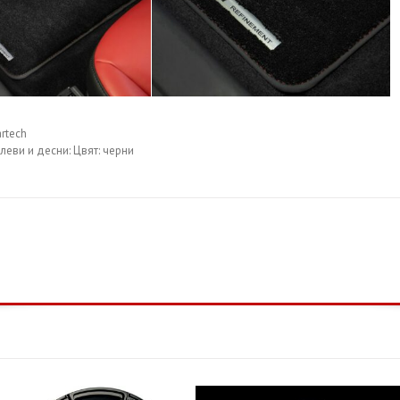
artech
леви и десни: Цвят: черни