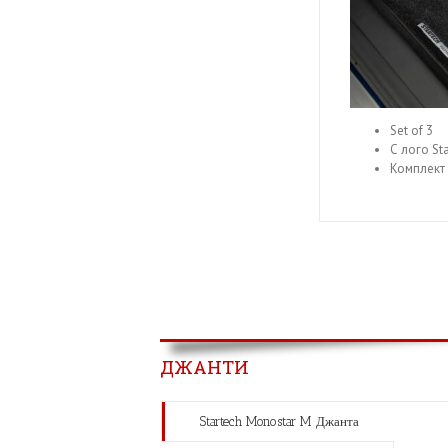
Set of 3
С лого St
Комплект 
ДЖАНТИ
Startech Monostar M Джанта