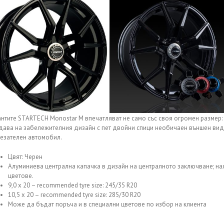
нтите STARTECH Monostar M впечатляват не само със своя огромен размер:
дава на забележителния дизайн с пет двойни спици необичаен външен вид
тезателен автомобил.
Цвят: Черен
Алуминиева централна капачка в дизайн на централното заключване; нал
цветове.
9,0 x 20 – recommended tyre size: 245/35 R20
10,5 x 20 – recommended tyre size: 285/30 R20
Може да бъдат поръча и в специални цветове по избор на клиента