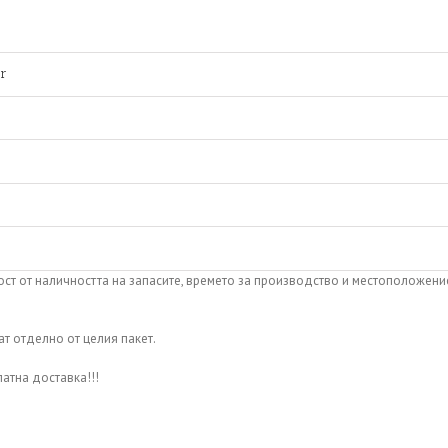
er
ост от наличността на запасите, времето за производство и местоположени
т отделно от целия пакет.
латна доставка!!!