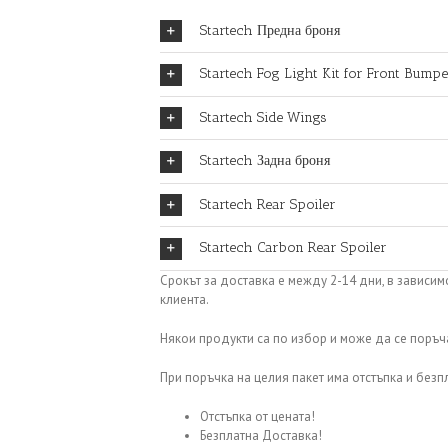
Startech Предна броня
Startech Fog Light Kit for Front Bump
Startech Side Wings
Startech Задна броня
Startech Rear Spoiler
Startech Carbon Rear Spoiler
Срокът за доставка е между 2-14 дни, в зависим
клиента.
Някои продукти са по избор и може да се поръча
При поръчка на целия пакет има отстъпка и безп
Отстъпка от цената!
Безплатна Доставка!