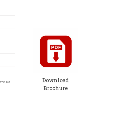
Натисни Тук
Download
ето на
Brochure