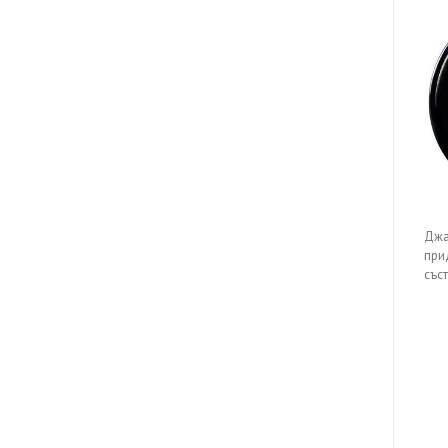
Джа
при
със