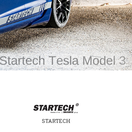
MORE ABOUT STARTECH
STARTECH
Натисни Тук