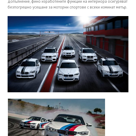
допълнение, фино изработените функции на интериора осигуряват
безпогрешно усещане за моторни спортове с всеки изминат метър.