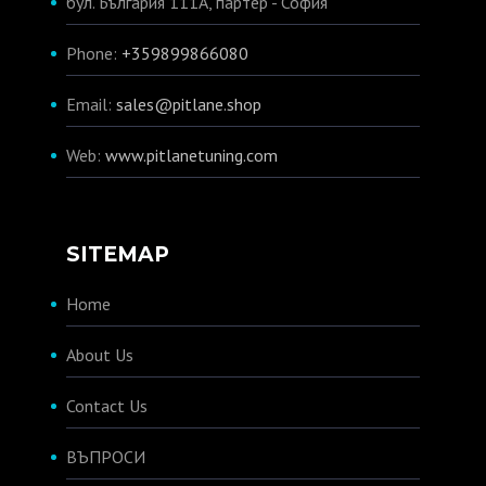
бул. България 111А, партер - София
Phone:
+359899866080
Email:
sales@pitlane.shop
Web:
www.pitlanetuning.com
SITEMAP
Home
About Us
Contact Us
ВЪПРОСИ