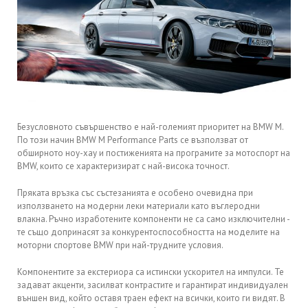
Безусловното съвършенство е най-големият приоритет на BMW M.
По този начин BMW M Performance Parts се възползват от
обширното ноу-хау и постиженията на програмите за мотоспорт на
BMW, които се характеризират с най-висока точност.
Пряката връзка със състезанията е особено очевидна при
използването на модерни леки материали като въглеродни
влакна. Ръчно изработените компоненти не са само изключителни -
те също допринасят за конкурентоспособността на моделите на
моторни спортове BMW при най-трудните условия.
Компонентите за екстериора са истински ускорител на импулси. Те
задават акценти, засилват контрастите и гарантират индивидуален
външен вид, който оставя траен ефект на всички, които ги видят. В