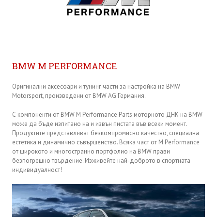
BMW M PERFORMANCE
Оригинални аксесоари и тунинг части за настройка на BMW
Motorsport, произведени от BMW AG Германия.
С компоненти от BMW M Performance Parts моторното ДНК на BMW
може да бъде изпитано на и извън пистата във всеки момент.
Продуктите представляват безкомпромисно качество, специална
естетика и динамично съвършенство. Всяка част от M Performance
от широкото и многостранно портфолио на BMW прави
безпогрешно твърдение. Изживейте най-доброто в спортната
индивидуалност!